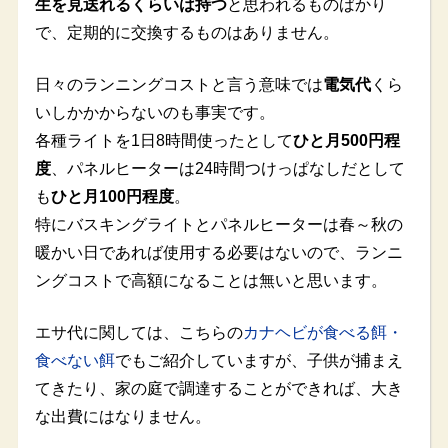
生を見送れるくらいは持つ
と思われるものばかり
で、定期的に交換するものはありません。
日々のランニングコストと言う意味では
電気代
くら
いしかかからないのも事実です。
各種ライトを1日8時間使ったとして
ひと月500円程
度
、パネルヒーターは24時間つけっぱなしだとして
も
ひと月100円程度
。
特にバスキングライトとパネルヒーターは春～秋の
暖かい日であれば使用する必要はないので、ランニ
ングコストで高額になることは無いと思います。
エサ代に関しては、こちらの
カナヘビが食べる餌・
食べない餌
でもご紹介していますが、子供が捕まえ
てきたり、家の庭で調達することができれば、大き
な出費にはなりません。