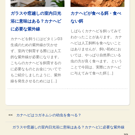
ガラスや窓越しの室内日光
カナヘビが食べる餌・食べ
浴に意味はある？カナヘビ
ない餌
に必要な紫外線
しばらくカナヘビを飼ってみて
わかったことがあります。 カナ
カナヘビを飼うにはビタミンD3
ヘビは人工飼料を食べないこと
生成のための紫外線が欠かせ
はありませんが、飼い初めにお
ず、室内で飼育する際には人工
いては、やっぱり自然界にいる
的な紫外線が必要になります。
虫の方が良く食べます。 という
こちらのカナヘビを飼育するの
ことで今回は、実際にカナヘビ
に必要なものとお金についてで
に与えてみて食べた餌 […]
もご紹介しましたように、紫外
線を発生させるためには […]
<<
カナヘビはコガネムシの幼虫を食べる？
ガラスや窓越しの室内日光浴に意味はある？カナヘビに必要な紫外線
>>