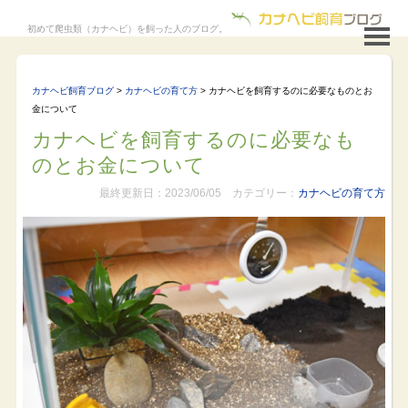
初めて爬虫類（カナヘビ）を飼った人のブログ。
カナヘビ飼育ブログ
>
カナヘビの育て方
>
カナヘビを飼育するのに必要なものとお
金について
カナヘビを飼育するのに必要なも
のとお金について
最終更新日：2023/06/05 カテゴリー：
カナヘビの育て方